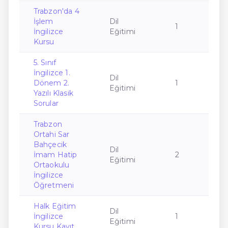
Trabzon'da 4
İşlem
Dil
1
İngilizce
Eğitimi
Kursu
5. Sınıf
İngilizce 1.
Dil
Dönem 2.
1
Eğitimi
Yazılı Klasik
Sorular
Trabzon
Ortahi Sar
Bahçecik
Dil
İmam Hatip
2
Eğitimi
Ortaokulu
İngilizce
Öğretmeni
Halk Eğitim
Dil
İngilizce
1
Eğitimi
Kursu Kayıt