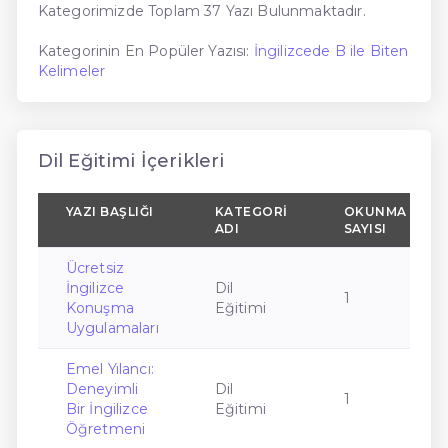
Kategorimizde Toplam 37 Yazı Bulunmaktadır.
Kategorinin En Popüler Yazısı:
İngilizcede B ile Biten
Kelimeler
Dil Eğitimi İçerikleri
YAZI BAŞLIĞI
KATEGORI
OKUNMA
ADI
SAYISI
Ücretsiz
İngilizce
Dil
1
Konuşma
Eğitimi
Uygulamaları
Emel Yılancı:
Deneyimli
Dil
1
Bir İngilizce
Eğitimi
Öğretmeni