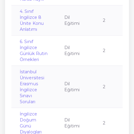
4. Sınıf
İngilizce 8
Dil
2
Ünite Konu
Eğitimi
Anlatımı
6. Sınıf
İngilizce
Dil
2
Günlük Rutin
Eğitimi
Örnekleri
İstanbul
Üniversitesi
Erasmus
Dil
2
İngilizce
Eğitimi
Sınavı
Soruları
İngilizce
Doğum
Dil
2
Günü
Eğitimi
Diyalogları