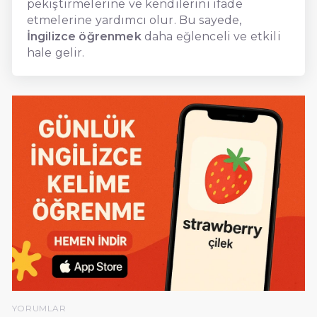
pekiştirmelerine ve kendilerini ifade
etmelerine yardımcı olur. Bu sayede,
İngilizce öğrenmek
daha eğlenceli ve etkili
hale gelir.
YORUMLAR