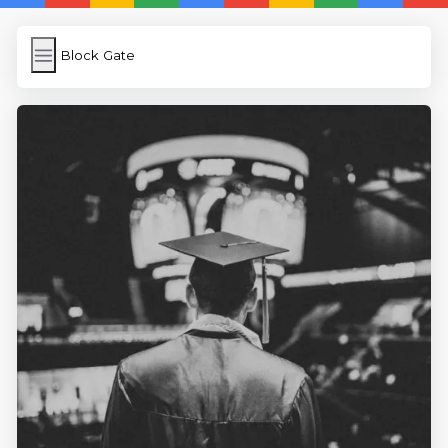
Block Gate
Block Gate
İngilizce Kelimeler
Subir Imagen
Wordpress Cache
Anasayfa
5 Günde İngilizce
İngilizce
Dil Eğitimi
En Hızlı İngilizce
En Kolay İngilizce