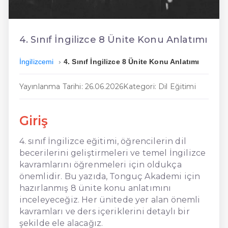
En Ucuz İngilizce
En Uygun İngilizce
4. Sınıf İngilizce 8 Ünite Konu Anlatımı
Hızlı İngilizce
İngilizcemi
4. Sınıf İngilizce 8 Ünite Konu Anlatımı
Yayınlanma Tarihi: 26.06.2026
Kategori: Dil Eğitimi
Giriş
4. sınıf İngilizce eğitimi, öğrencilerin dil
becerilerini geliştirmeleri ve temel İngilizce
kavramlarını öğrenmeleri için oldukça
önemlidir. Bu yazıda, Tonguç Akademi için
hazırlanmış 8 ünite konu anlatımını
inceleyeceğiz. Her ünitede yer alan önemli
kavramları ve ders içeriklerini detaylı bir
şekilde ele alacağız.