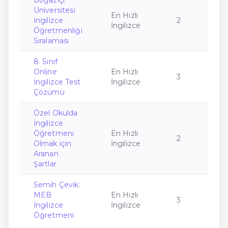
Boğaziçi
Üniversitesi
En Hızlı
İngilizce
2
İngilizce
Öğretmenliği
Sıralaması
8. Sınıf
Online
En Hızlı
3
İngilizce Test
İngilizce
Çözümü
Özel Okulda
İngilizce
Öğretmeni
En Hızlı
2
Olmak için
İngilizce
Aranan
Şartlar
Semih Çevik:
MEB
En Hızlı
3
İngilizce
İngilizce
Öğretmeni