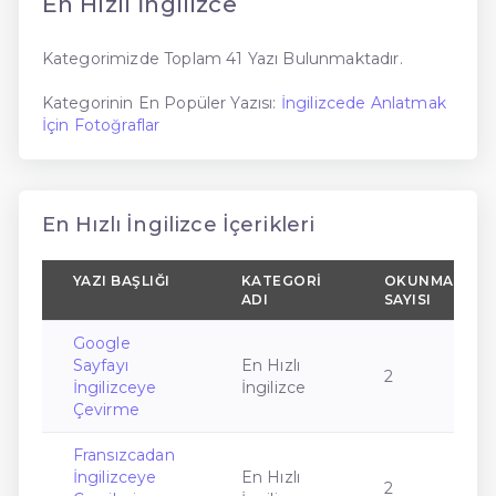
En Hızlı İngilizce
Kategorimizde Toplam 41 Yazı Bulunmaktadır.
Kategorinin En Popüler Yazısı:
İngilizcede Anlatmak
İçin Fotoğraflar
En Hızlı İngilizce İçerikleri
YAZI BAŞLIĞI
KATEGORI
OKUNMA
ADI
SAYISI
Google
Sayfayı
En Hızlı
2
İngilizceye
İngilizce
Çevirme
Fransızcadan
İngilizceye
En Hızlı
2