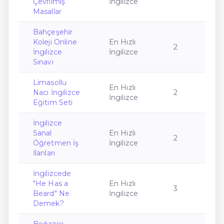
Çevrilmiş
İngilizce
Masallar
Bahçeşehir
Koleji Online
En Hızlı
2
İngilizce
İngilizce
Sınavı
Limasollu
En Hızlı
Naci İngilizce
2
İngilizce
Eğitim Seti
İngilizce
Sanal
En Hızlı
2
Öğretmen İş
İngilizce
İlanları
İngilizcede
"He Has a
En Hızlı
3
Beard" Ne
İngilizce
Demek?