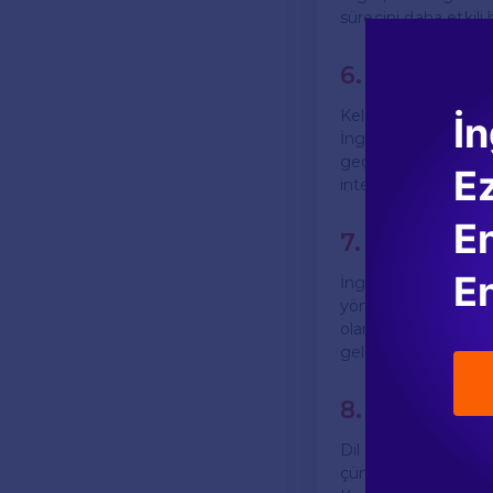
sürecini daha etkili h
6. Kelime K
Kelime kartları, yen
İn
İngilizce kelimeyi, 
geçirmek, kelime dağ
E
interaktif hale getire
En
7. Günlük 
En
İngilizce öğrenme 
yöntemdir. Her gün
olarak yazabilirsin
geliştirmenize yardı
8. Sabırlı O
Dil öğrenmek zaman
çünkü bu, öğrenmeni