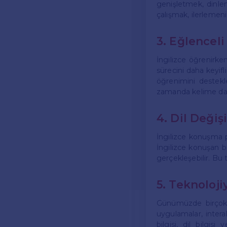
genişletmek, dinle
çalışmak, ilerlemenizi
3. Eğlencel
İngilizce öğrenirke
sürecini daha keyifli
öğrenimini destekler
zamanda kelime dağar
4. Dil Deği
İngilizce konuşma pr
İngilizce konuşan bi
gerçekleşebilir. Bu t
5. Teknoloj
Günümüzde birçok 
uygulamalar, intera
bilgisi, dil bilgisi