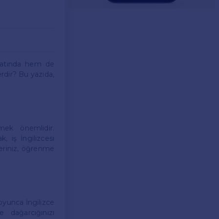
ayatında hem de
erdir? Bu yazıda,
mek önemlidir.
, iş İngilizcesi
leriniz, öğrenme
oyunca İngilizce
e dağarcığınızı