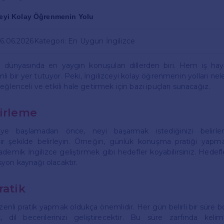
ceyi Kolay Öğrenmenin Yolu
06.06.2026
Kategori: En Uygun İngilizce
z dünyasında en yaygın konuşulan dillerden biri. Hem iş h
i bir yer tutuyor. Peki, İngilizceyi kolay öğrenmenin yolları nel
eğlenceli ve etkili hale getirmek için bazı ipuçları sunacağız.
lirleme
eye başlamadan önce, neyi başarmak istediğinizi belirle
ir şekilde belirleyin. Örneğin, günlük konuşma pratiği yapmak
mik İngilizce geliştirmek gibi hedefler koyabilirsiniz. Hedef
yon kaynağı olacaktır.
ratik
enli pratik yapmak oldukça önemlidir. Her gün belirli bir süre b
dil becerilerinizi geliştirecektir. Bu süre zarfında kelim