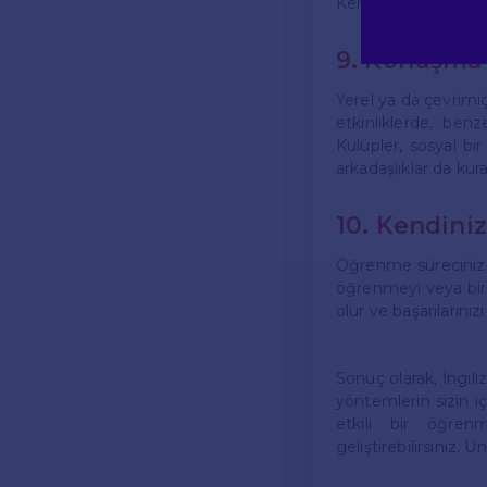
Kendinize karşı naz
9. Konuşma 
Yerel ya da çevrimiç
etkinliklerde, benz
Kulüpler, sosyal bi
arkadaşlıklar da kurab
10. Kendini
Öğrenme sürecinizde
öğrenmeyi veya bir 
olur ve başarılarını
Sonuç olarak, İngi
yöntemlerin sizin i
etkili bir öğrenm
geliştirebilirsiniz. 