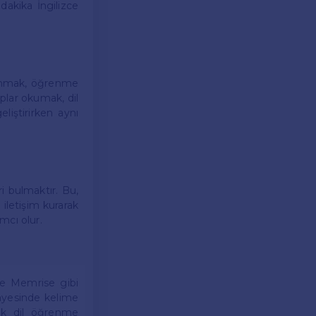
dakika İngilizce
llanmak, öğrenme
aplar okumak, dil
eliştirirken aynı
ri bulmaktır. Bu,
 iletişim kurarak
ımcı olur.
e Memrise gibi
sayesinde kelime
narak dil öğrenme