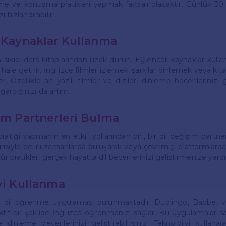
me ve konuşma pratikleri yapmak faydalı olacaktır. Günlük 30 
 hızlandırabilir.
i Kaynaklar Kullanma
n sıkıcı ders kitaplarından uzak durun. Eğlenceli kaynaklar ku
 hale getirir. İngilizce filmler izlemek, şarkılar dinlemek veya kit
. Özellikle alt yazılı filmler ve diziler, dinleme becerilerinizi g
cığınızı da artırır.
şim Partnerleri Bulma
atiği yapmanın en etkili yollarından biri, bir dil değişim partne
risiyle belirli zamanlarda buluşarak veya çevrimiçi platformlarda
ür pratikler, gerçek hayatta dil becerilerinizi geliştirmenize yard
iyi Kullanma
dil öğrenme uygulaması bulunmaktadır. Duolingo, Babbel v
ktif bir şekilde İngilizce öğrenmenizi sağlar. Bu uygulamalar 
 ve dinleme becerilerinizi geliştirebilirsiniz. Teknolojiyi kulla