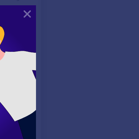
Kapat
rtın bir tarafına
nli olarak gözden
la oynayarak daha
 için harika bir
meleri İngilizce
lı ifadelerinizi
ktan korkmayın;
inizi unutmayın.