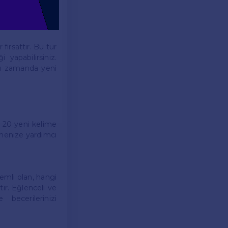
fırsattır. Bu tür
 yapabilirsiniz.
ynı zamanda yeni
a 20 yeni kelime
çmenize yardımcı
emli olan, hangi
ır. Eğlenceli ve
 becerilerinizi