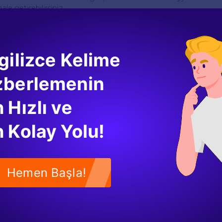
ale getirebilirsiniz.
artları Oluşturma
i kelimeleri öğrenmenin eğlenceli ve etkili bir yoludur. Her bir ka
gilizce Kelime
diğer tarafına ise Türkçe anlamını yazabilirsiniz. Bu kartları düze
arcığınızı güçlendirir. Ayrıca, kelime kartlarını arkadaşlarınız
zberlemenin
bilirsiniz.
 Hızlı ve
Tutma
 Kolay Yolu!
sürecinde bir günlük tutmak, yazma becerilerinizi geliştirmek
 yaşadıklarınızı, düşüncelerinizi veya öğrendiğiniz yeni keli
iz. Bu uygulama, dil bilgisi kurallarını pekiştirmenize ve yazı
mcı olur.
Hemen Başla!
lma
 alır ve bu süreçte sabırlı olmak önemlidir. Hatalar yapma
n doğal bir parçasıdır. Her gün küçük adımlar atarak ilerlediğ