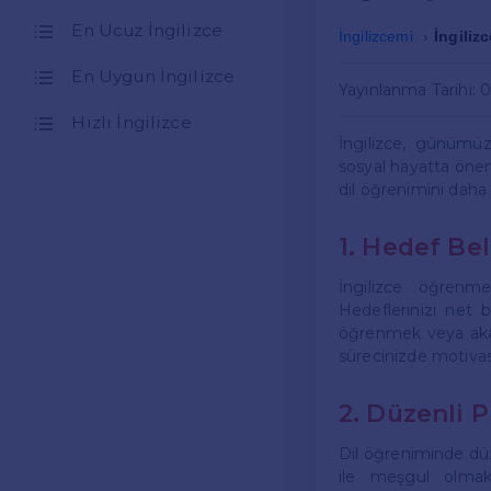
En Ucuz İngilizce
İngilizcemi
İngiliz
En Uygun İngilizce
Yayınlanma Tarihi: 
Hızlı İngilizce
İngilizce, günümü
sosyal hayatta öneml
dil öğrenimini daha 
1. Hedef Be
İngilizce öğrenm
Hedeflerinizi net b
öğrenmek veya akade
sürecinizde motivas
2. Düzenli P
Dil öğreniminde düz
ile meşgul olmak, 