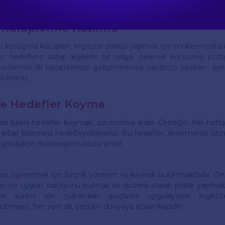
ik olun ve öğrenme sürecinin tadını çıkarın.
Kulüplerine Katılma
i konuşma kulüpleri, İngilizce pratiği yapmak için mükemmel bir 
er hedeflere sahip kişilerle bir araya gelerek konuşma pratiği
r ortamda dil becerilerinizi geliştirmenize yardımcı olurken, a
ilirsiniz.
ze Hedefler Koyma
 belirli hedefler koymak, sizi motive eder. Örneğin, her haft
kitap bitirmeyi hedefleyebilirsiniz. Bu hedefler, ilerlemenizi öl
zı gördükçe motivasyonunuzu artırır.
lizce öğrenmek için birçok yöntem ve kaynak bulunmaktadır. Ön
çin en uygun olduğunu bulmak ve düzenli olarak pratik yapmakt
e süreci için yukarıdaki ipuçlarını uygulayarak İngilizce
Unutmayın, her yeni dil, yeni bir dünyaya açılan kapıdır!