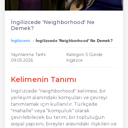
En Ucuz İngilizce
En Uygun İngilizce
İngilizcede 'Neighborhood' Ne
Demek?
Hızlı İngilizce
İngilizcemi
İngilizcede 'Neighborhood' Ne Demek?
Yayınlanma Tarihi:
Kategori: 5 Günde
09.05.2026
İngilizce
Kelimenin Tanımı
İngilizcede "neighborhood" kelimesi, bir
yerleşim alanındaki komşuları ve çevreyi
tanımlamak için kullanılır. Türkçede
"mahalle" veya "komşuluk" olarak
çevrilebilecek bu terim, bir topluluğun
sosyal yapısını, bireyler arasındaki ilişkileri ve