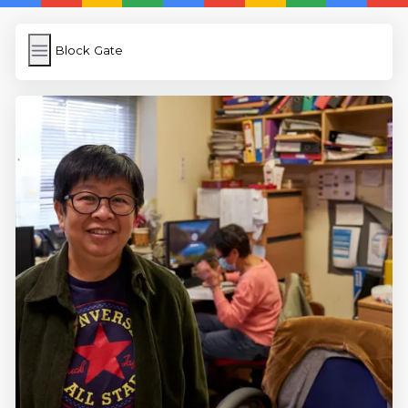
Block Gate
Block Gate
İngilizce Kelimeler
Subir Imagen
Wordpress Cache
Anasayfa
5 Günde İngilizce
İngilizce
Dil Eğitimi
En Hızlı İngilizce
En Kolay İngilizce