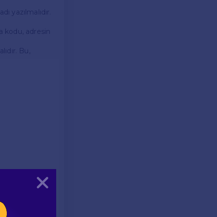
dı yazılmalıdır.
ta kodu, adresin
lıdır. Bu,
Kapat