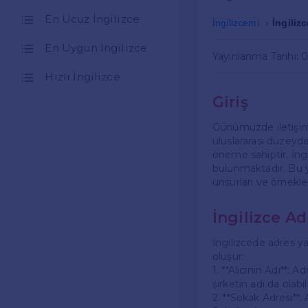
En Ucuz İngilizce
İngilizcemi
İngiliz
En Uygun İngilizce
Yayınlanma Tarihi: 
Hızlı İngilizce
Giriş
Günümüzde iletişim 
uluslararası düzeyde
öneme sahiptir. İng
bulunmaktadır. Bu y
unsurları ve örnekler
İngilizce Ad
İngilizcede adres ya
oluşur:
1. **Alıcının Adı**: A
şirketin adı da olabili
2. **Sokak Adresi**: 