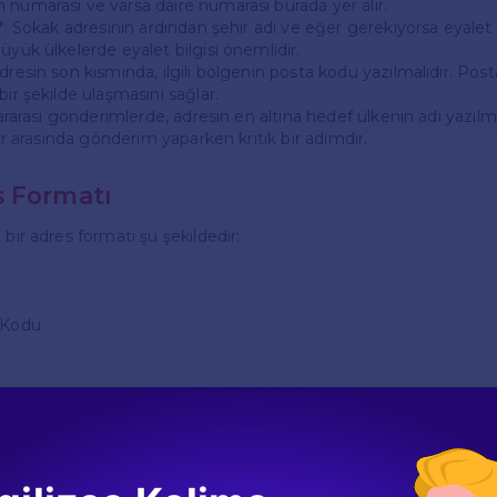
 numarası ve varsa daire numarası burada yer alır.
**: Sokak adresinin ardından şehir adı ve eğer gerekiyorsa eyalet a
üyük ülkelerde eyalet bilgisi önemlidir.
dresin son kısmında, ilgili bölgenin posta kodu yazılmalıdır. Pos
bir şekilde ulaşmasını sağlar.
slararası gönderimlerde, adresin en altına hedef ülkenin adı yazılma
eler arasında gönderim yaparken kritik bir adımdır.
 Formatı
 bir adres formatı şu şekildedir:
a Kodu
1