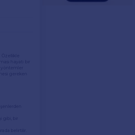
 Özellikle
ması hayati bir
e yöntemler
lmesi gereken
leşenlerden
 gibi, bir
da belirtilir.