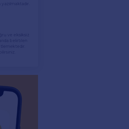
 yazılmaktadır.
ğru ve eksiksiz
ıda belirtilen
etlemektedir.
lirsiniz.