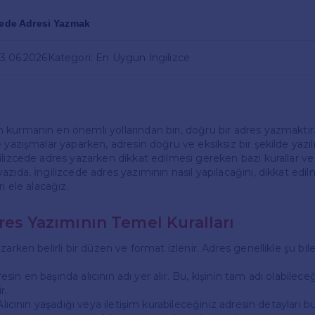
cede Adresi Yazmak
03.06.2026
Kategori: En Uygun İngilizce
kurmanın en önemli yollarından biri, doğru bir adres yazmaktır.
 yazışmalar yaparken, adresin doğru ve eksiksiz bir şekilde yazıl
ilizcede adres yazarken dikkat edilmesi gereken bazı kurallar v
azıda, İngilizcede adres yazımının nasıl yapılacağını, dikkat edi
i ele alacağız.
res Yazımının Temel Kuralları
zarken belirli bir düzen ve format izlenir. Adres genellikle şu bi
dresin en başında alıcının adı yer alır. Bu, kişinin tam adı olabileceği
r.
Alıcının yaşadığı veya iletişim kurabileceğiniz adresin detayları bura