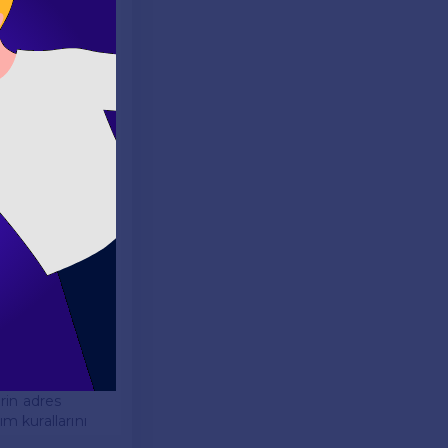
alet "IL"
kenler
r. Örneğin,
ılmaz. Ancak
rnia için "CA",
res İngilizce
rin adres
m kurallarını