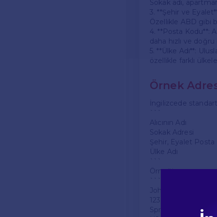
Sokak adı, apartman
3. **Şehir ve Eyalet
Özellikle ABD gibi b
4. **Posta Kodu**: A
daha hızlı ve doğru 
5. **Ülke Adı**: Ulu
özellikle farklı ülk
Örnek Adres
İngilizcede standart
```
Alıcının Adı
Sokak Adresi
Şehir, Eyalet Post
Ülke Adı
```
Örneğin:
```
John Doe
123 Main St
Springfield, IL 6270