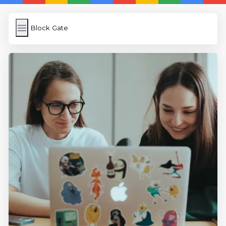
Block Gate
Block Gate
İngilizce Kelimeler
Subir Imagen
Wordpress Cache
Anasayfa
5 Günde İngilizce
İngilizce
Dil Eğitimi
En Hızlı İngilizce
En Kolay İngilizce