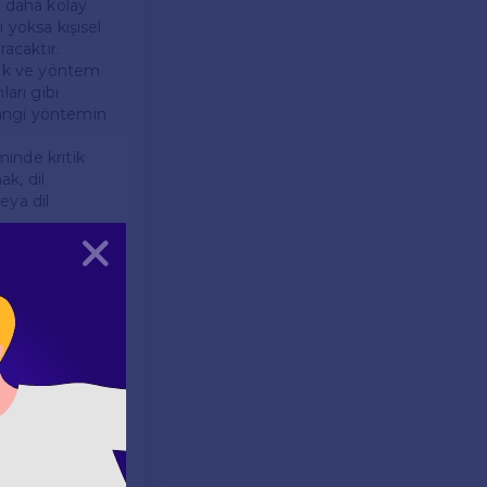
ç daha kolay
i yoksa kişisel
racaktır.
nak ve yöntem
arı gibi
 hangi yöntemin
inde kritik
k, dil
eya dil
Kapat
a kelime
Bunun için
z.
a farklı bir
 pratik yaparak
 İngilizce
rak ve doğru