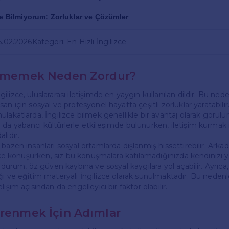
ce Bilmiyorum: Zorluklar ve Çözümler
15.02.2026
Kategori: En Hızlı İngilizce
Bilmemek Neden Zordur?
lizce, uluslararası iletişimde en yaygın kullanılan dildir. Bu nede
an için sosyal ve profesyonel hayatta çeşitli zorluklar yaratabilir
lakatlarda, İngilizce bilmek genellikle bir avantaj olarak görülür.
da yabancı kültürlerle etkileşimde bulunurken, iletişim kurmak i
lıdır.
bazen insanları sosyal ortamlarda dışlanmış hissettirebilir. Arkad
izce konuşurken, siz bu konuşmalara katılamadığınızda kendinizi ya
Bu durum, öz güven kaybına ve sosyal kaygılara yol açabilir. Ayr
ı ve eğitim materyali İngilizce olarak sunulmaktadır. Bu nedenle
işim açısından da engelleyici bir faktör olabilir.
ğrenmek İçin Adımlar