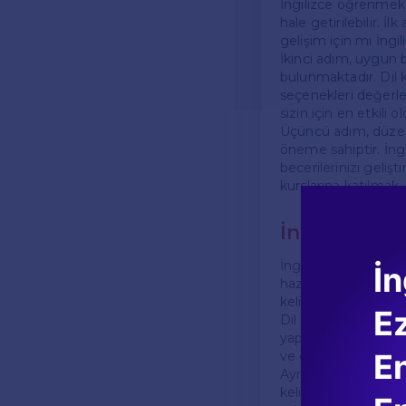
İngilizce öğrenmek,
hale getirilebilir. İ
gelişim için mi İngi
İkinci adım, uygun
bulunmaktadır. Dil k
seçenekleri değerlen
sizin için en etkili
Üçüncü adım, düzenl
öneme sahiptir. İng
becerilerinizi gelişt
kurslarına katılmak, 
İngilizce Öğ
İngilizce öğrenme sü
İn
hazinesinin yetersiz
kelime kartları kulla
E
Dil bilgisi kuralları
yapıdadır ve birçok 
En
ve örnek cümleler ol
Ayrıca, telaffuz soru
kelimelerin telaffuz