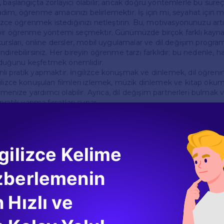
 başlangıçta zorlayıcı olabilir; ancak doğru yöntemlerle bu süre
lk adım, öğrenme amacınızı belirlemektir. İş için mi, seyahat için m
lizce öğrenmek istediğinizi netleştirin. Bu, motivasyonunuzu artı
 bir öğrenme yöntemi seçmektir. Günümüzde birçok farklı kay
ursları, online dersler, mobil uygulamalar ve dil değişim programl
direbilirsiniz. Her bireyin öğrenme tarzı farklıdır; bu nedenle,
 olduğunu keşfetmek önemlidir.
i pratik yapmaktır. İngilizce konuşmak ve dinlemek, dil öğrenim
ilizce konuşulan filmleri izlemek, müzik dinlemek ve kitap okuma
irmenize yardımcı olabilir. Ayrıca, dil değişim partnerleri bulmak v
pratik yapma fırsatları sunar.
renirken Karşılaşılan Zorluklar
recinde birçok zorlukla karşılaşabilirsiniz. Bu zorlukların başınd
gilizce Kelime
 olması gelir. Yeni kelimeler öğrenmek, bazen zorlayıcı olabilir. 
nabilir veya kelimeleri günlük hayatta kullanarak pekiştirebilirsini
zberlemenin
 da öğrenim sürecinde sıkça zorlayıcıdır. İngilizce, Türkçeden oldukç
gramer kuralı vardır. Bu kuralları öğrenmek zaman alabilir, ancak
 Hızlı ve
uşturarak bu süreci kolaylaştırabilirsiniz.
nları da İngilizce öğrenen birçok kişinin karşılaştığı bir durumdur.
u, yazılışlarından farklı olabilir. Bu nedenle, dinleme pratiği yapa