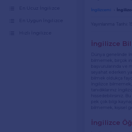
En Ucuz İngilizce
İngilizcemi
İngiliz
En Uygun İngilizce
Yayınlanma Tarihi: 
Hızlı İngilizce
İngilizce 
Dünya genelinde İngi
bilmemek, birçok ins
başvurularında ve mü
seyahat ederken ya 
bilmek oldukça fayda
İngilizce bilmemek, 
tanıdıklarınız İngil
hissedebilirsiniz. 
pek çok bilgi kaynağ
bilmemek, kişisel gel
İngilizce Ö