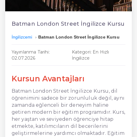
En Ucuz İngilizce
En Uygun İngilizce
Batman London Street İngilizce Kursu
Hızlı İngilizce
İngilizcemi
Batman London Street İngilizce Kursu
Yayınlanma Tarihi:
Kategori: En Hızlı
02.07.2026
İngilizce
Kursun Avantajları
Batman London Street İngilizce Kursu, dil
öğrenimini sadece bir zorunluluk değil, aynı
zamanda eğlenceli bir deneyim haline
getiren modern bir eğitim programıdır. Kurs,
her yaştan ve seviyeden öğrenciye hitap
etmekte, katılımcıların dil becerilerini
geliştirmelerine yardımcı olmaktadır. Eğitim