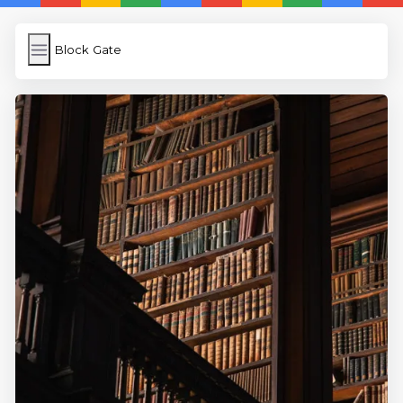
Block Gate
Block Gate
İngilizce Kelimeler
Subir Imagen
Wordpress Cache
Anasayfa
5 Günde İngilizce
İngilizce
Dil Eğitimi
En Hızlı İngilizce
En Kolay İngilizce