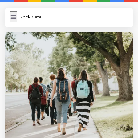
Block Gate
Block Gate
İngilizce Kelimeler
Subir Imagen
Wordpress Cache
Anasayfa
5 Günde İngilizce
İngilizce
Dil Eğitimi
En Hızlı İngilizce
En Kolay İngilizce