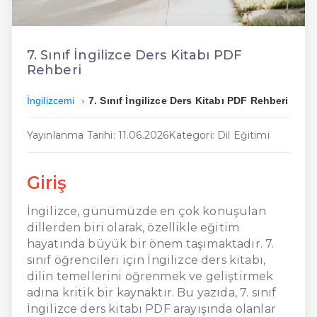
En Ucuz İngilizce
En Uygun İngilizce
7. Sınıf İngilizce Ders Kitabı PDF
Rehberi
Hızlı İngilizce
İngilizcemi
7. Sınıf İngilizce Ders Kitabı PDF Rehberi
Yayınlanma Tarihi: 11.06.2026
Kategori: Dil Eğitimi
Giriş
İngilizce, günümüzde en çok konuşulan
dillerden biri olarak, özellikle eğitim
hayatında büyük bir önem taşımaktadır. 7.
sınıf öğrencileri için İngilizce ders kitabı,
dilin temellerini öğrenmek ve geliştirmek
adına kritik bir kaynaktır. Bu yazıda, 7. sınıf
İngilizce ders kitabı PDF arayışında olanlar