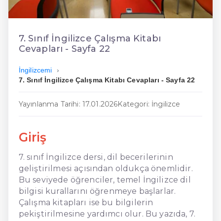
En Ucuz İngilizce
En Uygun İngilizce
7. Sınıf İngilizce Çalışma Kitabı
Cevapları - Sayfa 22
Hızlı İngilizce
İngilizcemi
7. Sınıf İngilizce Çalışma Kitabı Cevapları - Sayfa 22
Yayınlanma Tarihi: 17.01.2026
Kategori: İngilizce
Giriş
7. sınıf İngilizce dersi, dil becerilerinin
geliştirilmesi açısından oldukça önemlidir.
Bu seviyede öğrenciler, temel İngilizce dil
bilgisi kurallarını öğrenmeye başlarlar.
Çalışma kitapları ise bu bilgilerin
pekiştirilmesine yardımcı olur. Bu yazıda, 7.