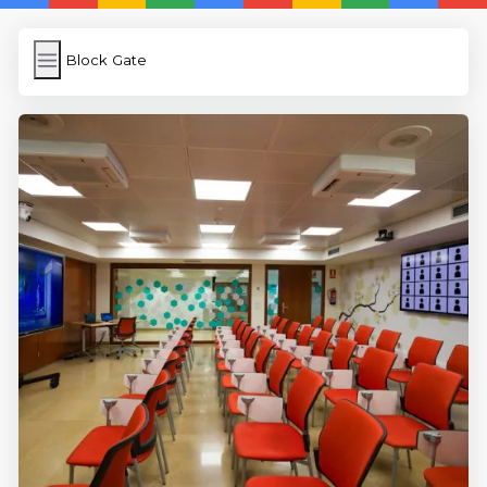
Block Gate
Block Gate
İngilizce Kelimeler
Subir Imagen
Wordpress Cache
Anasayfa
5 Günde İngilizce
İngilizce
Dil Eğitimi
En Hızlı İngilizce
En Kolay İngilizce