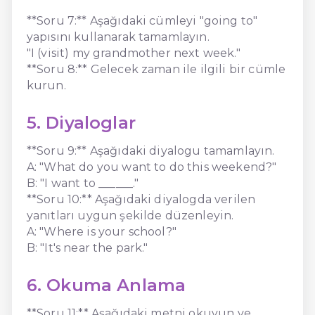
**Soru 7:** Aşağıdaki cümleyi "going to"
yapısını kullanarak tamamlayın.
"I (visit) my grandmother next week."
**Soru 8:** Gelecek zaman ile ilgili bir cümle
kurun.
5. Diyaloglar
**Soru 9:** Aşağıdaki diyalogu tamamlayın.
A: "What do you want to do this weekend?"
B: "I want to ______."
**Soru 10:** Aşağıdaki diyalogda verilen
yanıtları uygun şekilde düzenleyin.
A: "Where is your school?"
B: "It's near the park."
6. Okuma Anlama
**Soru 11:** Aşağıdaki metni okuyun ve