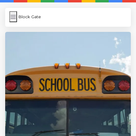
Block Gate
Block Gate
İngilizce Kelimeler
Subir Imagen
Wordpress Cache
Anasayfa
5 Günde İngilizce
İngilizce
Dil Eğitimi
En Hızlı İngilizce
En Kolay İngilizce