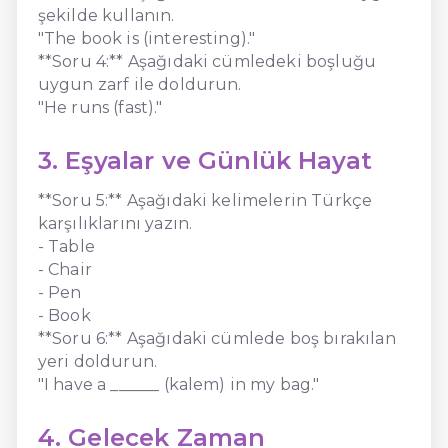
şekilde kullanın.
"The book is (interesting)."
**Soru 4:** Aşağıdaki cümledeki boşluğu
uygun zarf ile doldurun.
"He runs (fast)."
3. Eşyalar ve Günlük Hayat
**Soru 5:** Aşağıdaki kelimelerin Türkçe
karşılıklarını yazın.
- Table
- Chair
- Pen
- Book
**Soru 6:** Aşağıdaki cümlede boş bırakılan
yeri doldurun.
"I have a ______ (kalem) in my bag."
4. Gelecek Zaman