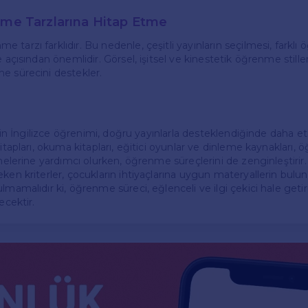
nme Tarzlarına Hitap Etme
tarzı farklıdır. Bu nedenle, çeşitli yayınların seçilmesi, farkl
e açısından önemlidir. Görsel, işitsel ve kinestetik öğrenme still
e sürecini destekler.
 için İngilizce öğrenimi, doğru yayınlarla desteklendiğinde daha etk
itapları, okuma kitapları, eğitici oyunlar ve dinleme kaynakları, öğ
rmelerine yardımcı olurken, öğrenme süreçlerini de zenginleştirir
eken kriterler, çocukların ihtiyaçlarına uygun materyallerin bul
lmamalıdır ki, öğrenme süreci, eğlenceli ve ilgi çekici hale geti
ecektir.