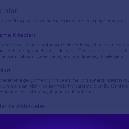
yınlar
için çeşitli İngilizce yayınları mevcuttur. İşte bazı popüler ve etkili
lışma Kitapları
encilerin dil bilgisi kurallarını pekiştirmeleri için harika bir kaynak
ar, testler ve eğlenceli aktiviteler içerir. Özellikle renkli grafikle
ğrencilerin dikkatini çeker ve öğrenmeyi daha keyifli hale getirir.
ları
 becerilerini geliştirmek için mükemmel bir kaynaktır. Basit hikay
okuma alışkanlıklarını geliştirmelerine yardımcı olur. Bu tür kitap
ştirirken, çocukların hayal gücünü de pekiştirir.
lar ve Aktiviteler
er, dil öğrenimini eğlenceli hale getirir. İngilizce kelime oyunları
ar, çocukların öğrenirken keyif almasını sağlar. Bu tür materyalle
iştirmelerine yardımcı olurken, aynı zamanda sosyal etkileşimi de ar