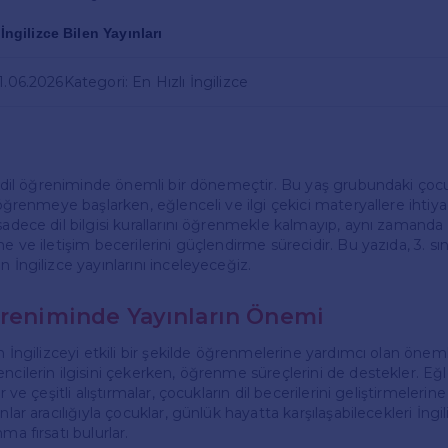
 İngilizce Bilen Yayınları
21.06.2026
Kategori: En Hızlı İngilizce
in dil öğreniminde önemli bir dönemeçtir. Bu yaş grubundaki çocuk
i öğrenmeye başlarken, eğlenceli ve ilgi çekici materyallere ihtiya
 sadece dil bilgisi kurallarını öğrenmekle kalmayıp, aynı zamanda
me ve iletişim becerilerini güçlendirme sürecidir. Bu yazıda, 3. sı
n İngilizce yayınlarını inceleyeceğiz.
ğreniminde Yayınların Önemi
in İngilizceyi etkili bir şekilde öğrenmelerine yardımcı olan önemli
ncilerin ilgisini çekerken, öğrenme süreçlerini de destekler. Eğl
er ve çeşitli alıştırmalar, çocukların dil becerilerini geliştirmelerin
nlar aracılığıyla çocuklar, günlük hayatta karşılaşabilecekleri İngil
ma fırsatı bulurlar.