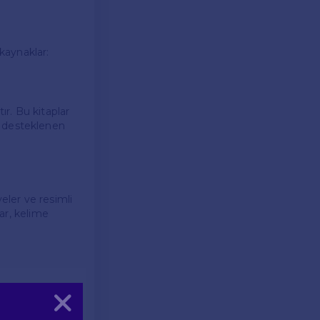
 kaynaklar:
tır. Bu kitaplar
rle desteklenen
eler ve resimli
lar, kelime
, bulmacalar ve
Kapat
r, öğrencilerin
tırır.