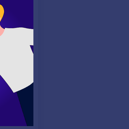
yük rol oynar.
nlamalarına
larını da
e uygun olması
r.
. Renkli