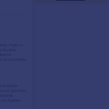
lar, İngilizce
ç duyarlar.
 kelime
nıf seviyesindeki
 araçlardır.
enceli görseller,
e katkıda
izce ifadeleri