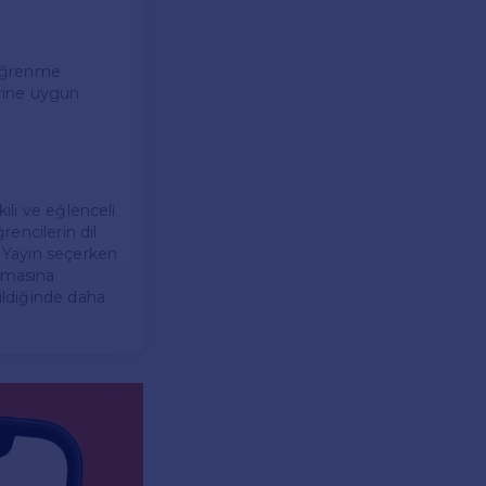
ı öğrenme
erine uygun
ili ve eğlenceli
rencilerin dil
. Yayın seçerken
unmasına
rildiğinde daha