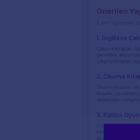
Önerilen Ya
3. sınıf öğrencileri 
1. İngilizce Ça
Çalışma kitapları, öğr
genellikle alıştırmal
çalışma kitapları, ö
2. Okuma Kitap
Okuma kitapları, dil
kitaplar, çocukların 
dağarcığını zenginle
3. Eğitici Oyun
Oyunlar ve aktivitel
interaktif uygulamal
dil becerilerini gel