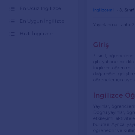
En Ucuz İngilizce
İngilizcemi
3. Sınıf
En Uygun İngilizce
Yayınlanma Tarihi: 
Hızlı İngilizce
Giriş
3. sınıf, öğrenciler
gibi yabancı bir dil
İngilizce öğrenimi,
dağarcığını geliştir
öğrenciler için uygu
İngilizce Ö
Yayınlar, öğrenciler
Doğru yayınlar, öğre
etkileşimli aktivitel
bulunur. Ayrıca, yayı
öğrenebilir ve kullan