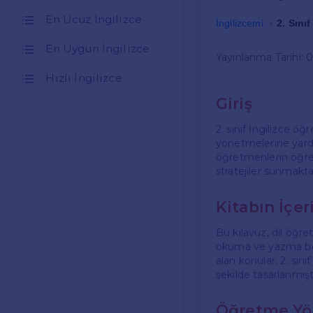
En Ucuz İngilizce
İngilizcemi
2. Sını
En Uygun İngilizce
Yayınlanma Tarihi: 
Hızlı İngilizce
Giriş
2. sınıf İngilizce ö
yönetmelerine yardı
öğretmenlerin öğrenc
stratejiler sunmakta
Kitabın İçer
Bu kılavuz, dil öğr
okuma ve yazma becer
alan konular, 2. sın
şekilde tasarlanmıştı
Öğretme Yö