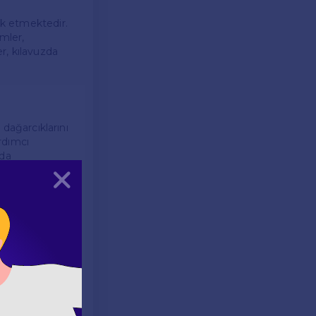
ik etmektedir.
mler,
r, kılavuzda
 dağarcıklarını
ardımcı
 da
Kapat
temleri
e öğrencilerin
arda daha fazla