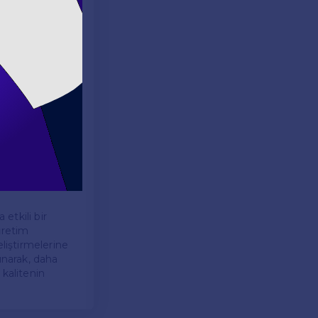
rine hitap eden
teryaller ve
dır.
r sunmaktadır.
meleri,
ncilerin
etkili bir
ğretim
eliştirmelerine
unarak, daha
 kalitenin