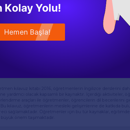
 Kolay Yolu!
nme tarzı farklıdır. Bu nedenle, kılavuzda çeşitli öğrenme stille
ktadır. Görsel, işitsel ve kinestetik öğrenme tarzlarına uygun ma
nlerin farklı öğrenci gruplarına hitap etmesine olanak tanımakta
Hemen Başla!
 İçin Öneriler
e derslerini daha etkili bir şekilde planlamaları için bazı önerile
ilerin ilgi alanlarını dikkate alarak ders içeriklerini zenginleştir
u artıracaktır. Ayrıca, ailelerin de sürece dahil edilmesi, öğre
ini destekleyecektir.
retmen kılavuz kitabı 2016, öğretmenlerin İngilizce derslerini daha 
e yardımcı olacak kapsamlı bir kaynaktır. İçerdiği aktiviteler, ö
endirme araçları ile öğretmenler, öğrencilerin dil becerilerini g
r. Bu kılavuz, öğretmenlerin mesleki gelişimlerine de katkıda bul
üreci sağlamaktadır. Öğretmenler için bu tür kaynaklar, eğitimde
an büyük önem taşımaktadır.