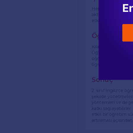
En
Her öğrencinin öğre
aktiviteler yer alma
etkinlikler, öğretme
Öğretmenler
Kılavuz, öğretmenler
Öğretmenlerin, öğrenc
öğrenme motivasyonun
öğrenme deneyimler
Sonuç
2. sınıf İngilizce öğ
şekilde yönetmelerin
yöntemleri ve değerl
katkı sağlayabilirle
etkili bir öğretim s
artırılması açısınd