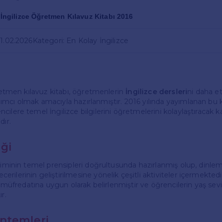
f İngilizce Öğretmen Kılavuz Kitabı 2016
01.02.2026
Kategori: En Kolay İngilizce
ğretmen kılavuz kitabı, öğretmenlerin
İngilizce dersleri
ni daha etk
mcı olmak amacıyla hazırlanmıştır. 2016 yılında yayımlanan bu k
ilere temel İngilizce bilgilerini öğretmelerini kolaylaştıracak k
dır.
iği
etiminin temel prensipleri doğrultusunda hazırlanmış olup, dinl
ilerinin geliştirilmesine yönelik çeşitli aktiviteler içermektedi
ıf müfredatına uygun olarak belirlenmiştir ve öğrencilerin yaş se
r.
ntemleri