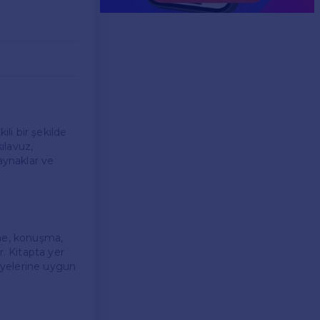
ili bir şekilde
ılavuz,
aynaklar ve
eme, konuşma,
r. Kitapta yer
viyelerine uygun